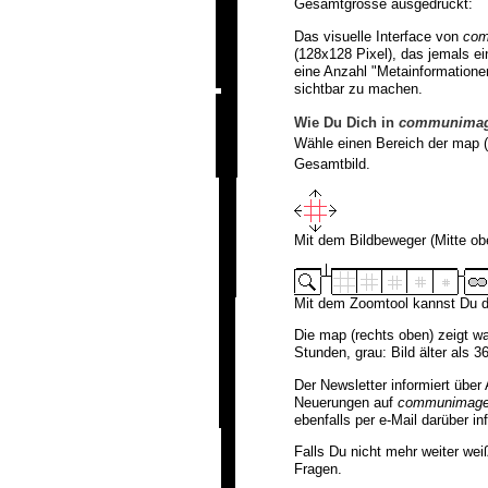
Gesamtgrösse ausgedruckt:
Das visuelle Interface von
co
(128x128 Pixel), das jemals ei
eine Anzahl "Metainformatione
sichtbar zu machen.
Wie Du Dich in
communima
Wähle einen Bereich der map (
Gesamtbild.
Mit dem Bildbeweger (Mitte ob
Mit dem Zoomtool kannst Du de
Die map (rechts oben) zeigt wa
Stunden, grau: Bild älter als 3
Der Newsletter informiert über
Neuerungen auf
communimag
ebenfalls per e-Mail darüber inf
Falls Du nicht mehr weiter weiß
Fragen.