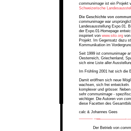
communimage
ist ein Projekt
Schweizerische Landesausste
Die Geschichte von
commun
communimage
war ursprünglic
Landesausstellung Expo.01. Bas
der Expo.01-Homepage entwick
inspiriert von
www.sito.org
von 
Projekt. Im Gegensatz dazu s
Kommunikation im Vordergrund,
Seit 1999 ist
communimage
an
Oesterreich, Griechenland, Sp
sich eine Liste aller Ausstell
Im Frühling 2001 hat sich die
Damit eröffnen sich neue Mögli
wachsen, sich frei entwickeln.
komplexer und grösser. Neben d
sehr
communimage
- spezifis
wichtiger. Die Autoren von
com
diese Facetten des Gesamtbild
calc & Johannes Gees
Der Betrieb von
comm