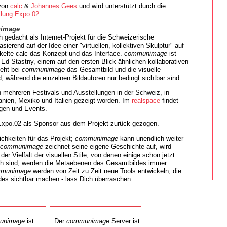
 von
calc
&
Johannes Gees
und wird unterstützt durch die
llung Expo.02
.
image
h gedacht als Internet-Projekt für die Schweizerische
ierend auf der Idee einer "virtuellen, kollektiven Skulptur" auf
elte calc das Konzept und das Interface.
communimage
ist
Ed Stastny, einem auf den ersten Blick ähnlichen kollaborativen
teht bei
communimage
das Gesamtbild und die visuelle
 während die einzelnen Bildautoren nur bedingt sichtbar sind.
 mehreren Festivals und Ausstellungen in der Schweiz, in
anien, Mexiko und Italien gezeigt worden. Im
realspace
findet
ungen und Events.
 Expo.02 als Sponsor aus dem Projekt zurück gezogen.
chkeiten für das Projekt;
communimage
kann unendlich weiter
communimage
zeichnet seine eigene Geschichte auf, wird
er Vielfalt der visuellen Stile, von denen einige schon jetzt
ch sind, werden die Metaebenen des Gesamtbildes immer
munimage
werden von Zeit zu Zeit neue Tools entwickeln, die
es sichtbar machen - lass Dich überraschen.
unimage
ist
Der
communimage
Server ist