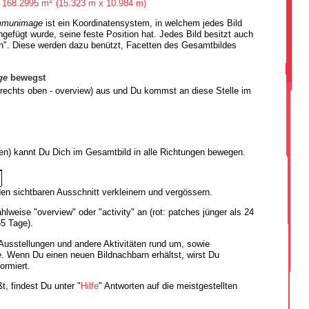
168.2995 m
(15.323 m x 10.984 m)
mmunimage
ist ein Koordinatensystem, in welchem jedes Bild
ngefügt wurde, seine feste Position hat. Jedes Bild besitzt auch
n". Diese werden dazu benützt, Facetten des Gesamtbildes
ge
bewegst
rechts oben - overview) aus und Du kommst an diese Stelle im
en) kannt Du Dich im Gesamtbild in alle Richtungen bewegen.
n sichtbaren Ausschnitt verkleinern und vergössern.
hlweise "overview" oder "activity" an (rot: patches jünger als 24
65 Tage).
 Ausstellungen und andere Aktivitäten rund um, sowie
e
. Wenn Du einen neuen Bildnachbarn erhältst, wirst Du
ormiert.
t, findest Du unter "
Hilfe
" Antworten auf die meistgestellten