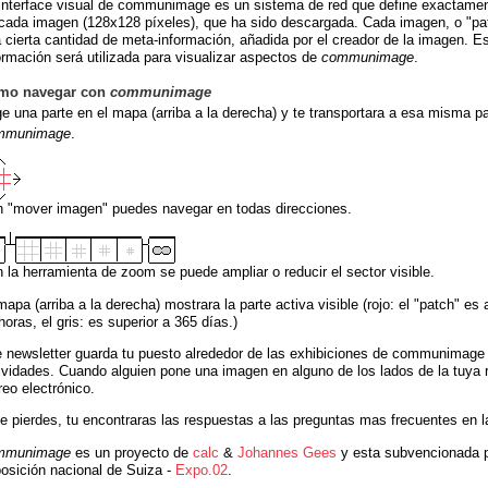
interface visual de communimage es un sistema de red que define exactamen
cada imagen (128x128 píxeles), que ha sido descargada. Cada imagen, o "pa
 cierta cantidad de meta-información, añadida por el creador de la imagen. E
ormación será utilizada para visualizar aspectos de
communimage
.
mo navegar con
communimage
ge una parte en el mapa (arriba a la derecha) y te transportara a esa misma pa
mmunimage
.
 "mover imagen" puedes navegar en todas direcciones.
 la herramienta de zoom se puede ampliar o reducir el sector visible.
mapa (arriba a la derecha) mostrara la parte activa visible (rojo: el "patch" es a
horas, el gris: es superior a 365 días.)
 newsletter guarda tu puesto alrededor de las exhibiciones de communimage 
ividades. Cuando alguien pone una imagen en alguno de los lados de la tuya r
reo electrónico.
te pierdes, tu encontraras las respuestas a las preguntas mas frecuentes en l
mmunimage
es un proyecto de
calc
&
Johannes Gees
y esta subvencionada p
osición nacional de Suiza -
Expo.02
.