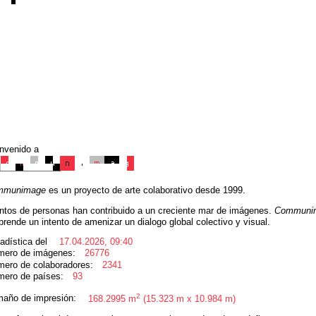
nvenido a
mmunimage
es un proyecto de arte colaborativo desde 1999.
ntos de personas han contribuido a un creciente mar de imágenes.
Communi
rende un intento de amenizar un dialogo global colectivo y visual.
adística del
17.04.2026, 09:40
mero de imágenes:
26776
ero de colaboradores:
2341
ero de países:
93
2
año de impresión:
168.2995 m
(15.323 m x 10.984 m)