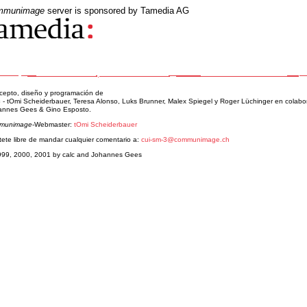
mmunimage
server is sponsored by Tamedia AG
cepto, diseño y programación de
c
- tOmi Scheiderbauer, Teresa Alonso, Luks Brunner, Malex Spiegel y Roger Lüchinger en colabo
annes Gees & Gino Esposto.
munimage
-Webmaster:
tOmi Scheiderbauer
tete libre de mandar cualquier comentario a:
cui-sm-3@communimage.ch
999, 2000, 2001 by calc and Johannes Gees