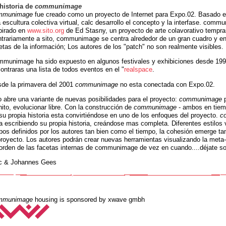
historia de
communimage
mmunimage
fue creado como un proyecto de Internet para Expo.02. Basado e
 escultura colectiva virtual, calc desarrollo el concepto y la interfase. comm
pirado en
www.sito.org
de Ed Stasny, un proyecto de arte colavorativo tempra
trariamente a sito, communimage se centra alrededor de un gran cuadro y e
etas de la información; Los autores de los "patch" no son realmente visibles.
munimage ha sido expuesto en algunos festivales y exhibiciones desde 199
ontraras una lista de todos eventos en el "
realspace
.
de la primavera del 2001
communimage
no esta conectada con Expo.02.
 abre una variante de nuevas posibilidades para el proyecto:
communimage
p
inito, evolucionar libre. Con la construcción de
communimage
- ambos en tiem
su propia historia esta convirtiéndose en uno de los enfoques del proyecto.
c
a escribiendo su propia historia, creándose mas completa. Diferentes estilos 
os definidos por los autores tan bien como el tiempo, la cohesión emerge t
proyecto. Los autores podrán crear nuevas herramientas visualizando la meta
orden de las facetas internas de communimage de vez en cuando....déjate so
c & Johannes Gees
mmunimage
housing is sponsored by xwave gmbh